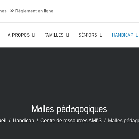
hes
Réglement en ligne
A PROPOS
FAMILLES
SÉNIORS
HANDICAP
Malles pédagogiques
eil
Handicap
Centre de ressources AMI’S
Malles pédag