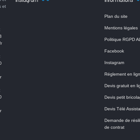
s et
Plan du site
Mentions légales
:
3
Politique RGPD A
r
Facebook
:
Instagram
0
Réglement en lig
r
Devis gratuit en l
:
0
Devis petit bricol
Devis Télé Assist
r
Demande de résili
de contrat