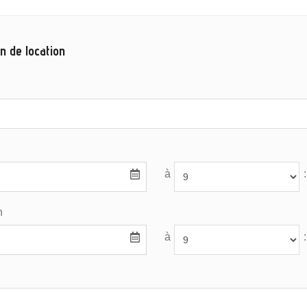
n de location
à
:
n
à
: