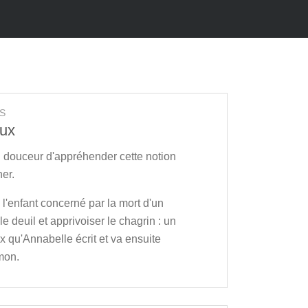
S
oux
n douceur d'appréhender cette notion
her.
à l'enfant concerné par la mort d'un
le deuil et apprivoiser le chagrin : un
x qu'Annabelle écrit et va ensuite
mon.