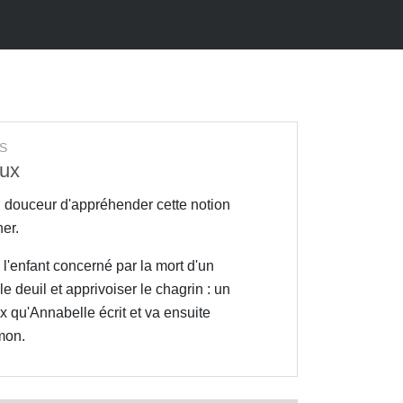
S
oux
n douceur d'appréhender cette notion
her.
à l'enfant concerné par la mort d'un
le deuil et apprivoiser le chagrin : un
x qu'Annabelle écrit et va ensuite
mon.