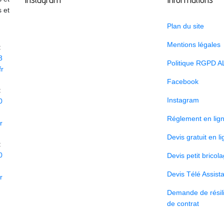
s et
Plan du site
Mentions légales
:
3
Politique RGPD A
r
Facebook
:
Instagram
0
Réglement en lig
r
Devis gratuit en l
:
0
Devis petit bricol
Devis Télé Assist
r
Demande de résili
de contrat