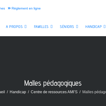
hes
Réglement en ligne
A PROPOS
FAMILLES
SÉNIORS
HANDICAP
Malles pédagogiques
eil
Handicap
Centre de ressources AMI’S
Malles pédag