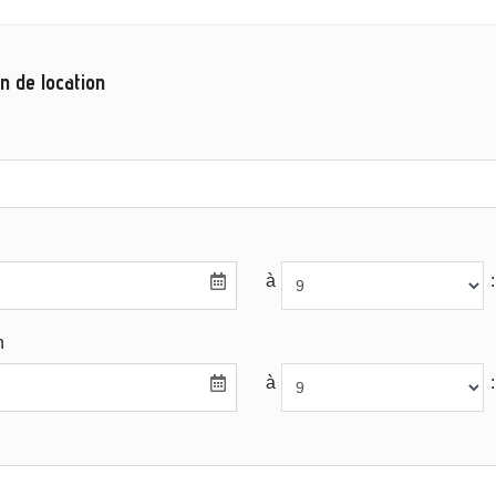
n de location
à
:
n
à
: