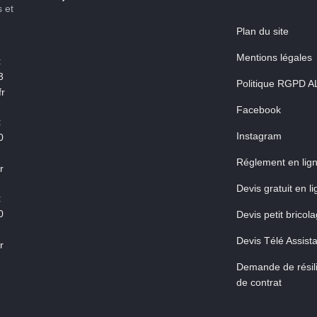
s et
Plan du site
Mentions légales
:
3
Politique RGPD A
r
Facebook
:
Instagram
0
Réglement en lig
r
Devis gratuit en l
:
0
Devis petit bricol
Devis Télé Assist
r
Demande de résili
de contrat