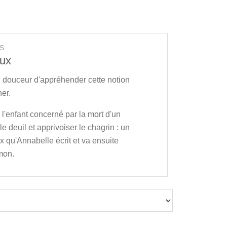
S
oux
n douceur d'appréhender cette notion
her.
à l'enfant concerné par la mort d'un
le deuil et apprivoiser le chagrin : un
x qu'Annabelle écrit et va ensuite
mon.