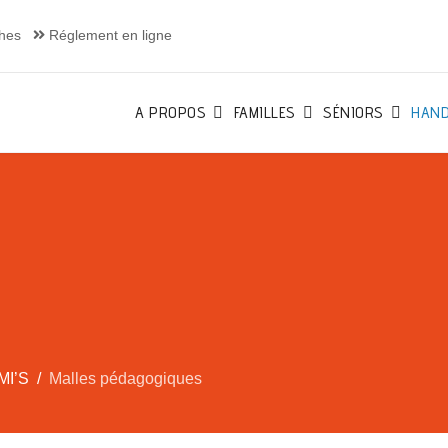
hes
Réglement en ligne
A PROPOS
FAMILLES
SÉNIORS
HAND
MI’S
Malles pédagogiques