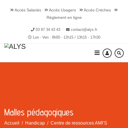
Accès Salariés
Accès Usagers
Accès Crèches
Réglement en ligne
03 87 34 43 43
contact@alys.fr
Lun - Ven : 8h00 - 12h15 / 13h15 - 17h30
Malles pédagogiques
Accueil
Handicap
Centre de ressources AMI’S