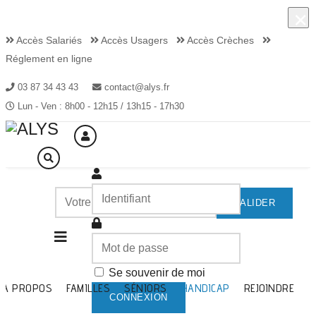
×
×
Accès Salariés
Accès Usagers
Accès Crèches
Réglement en ligne
03 87 34 43 43
contact@alys.fr
Lun - Ven : 8h00 - 12h15 / 13h15 - 17h30
VALIDER
Malles
pédagogiques
Se souvenir de moi
A PROPOS
FAMILLES
SÉNIORS
HANDICAP
REJOINDRE
CONNEXION