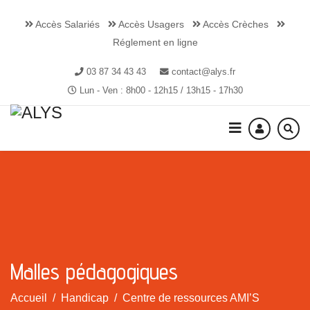
Accès Salariés
Accès Usagers
Accès Crèches
Réglement en ligne
03 87 34 43 43
contact@alys.fr
Lun - Ven : 8h00 - 12h15 / 13h15 - 17h30
Malles pédagogiques
Accueil
Handicap
Centre de ressources AMI’S