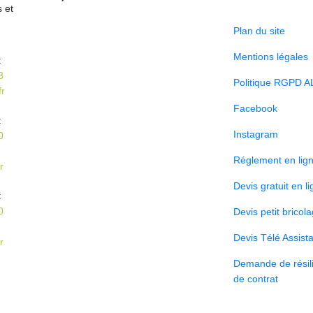
s et
Plan du site
Mentions légales
:
3
Politique RGPD A
r
Facebook
:
Instagram
0
Réglement en lig
r
Devis gratuit en l
:
0
Devis petit bricol
Devis Télé Assist
r
Demande de résili
de contrat