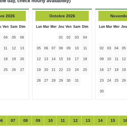
ole day, check hourly availability)
re 2026
Octobre 2026
Novembr
u
Ven
Sam
Dim
Lun
Mar
Mer
Jeu
Ven
Sam
Dim
Lun
Mar
Mer
Jeu
04
05
06
01
02
03
04
11
12
13
05
06
07
08
09
10
11
02
03
04
05
18
19
20
12
13
14
15
16
17
18
09
10
11
12
25
26
27
19
20
21
22
23
24
25
16
17
18
19
26
27
28
29
30
31
23
24
25
26
30
06
07
08
09
10
11
12
13
14
15
1