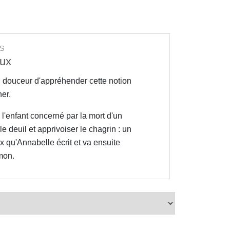
S
oux
n douceur d'appréhender cette notion
her.
à l'enfant concerné par la mort d'un
le deuil et apprivoiser le chagrin : un
x qu'Annabelle écrit et va ensuite
mon.