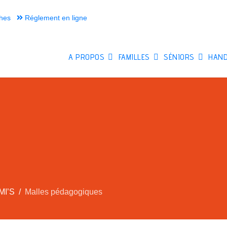
hes
Réglement en ligne
A PROPOS
FAMILLES
SÉNIORS
HAND
MI’S
Malles pédagogiques