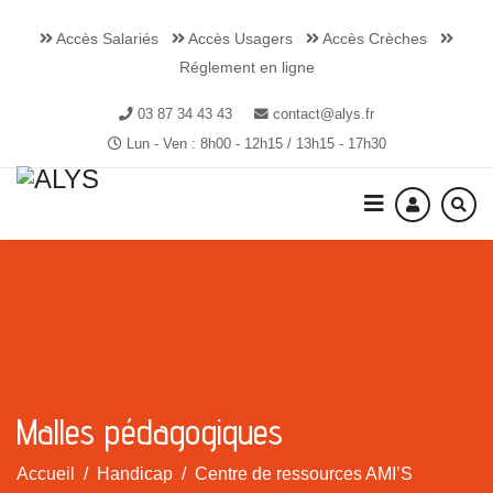
Accès Salariés
Accès Usagers
Accès Crèches
Réglement en ligne
03 87 34 43 43
contact@alys.fr
Lun - Ven : 8h00 - 12h15 / 13h15 - 17h30
Malles pédagogiques
Accueil
Handicap
Centre de ressources AMI’S