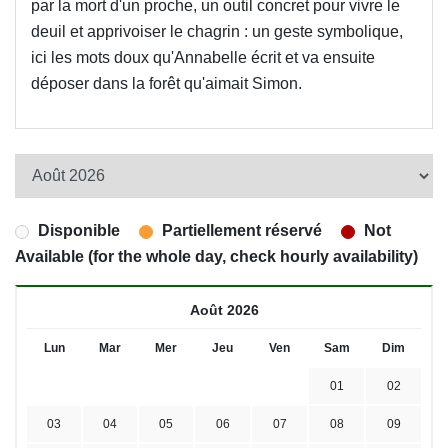
par la mort d'un proche, un outil concret pour vivre le
deuil et apprivoiser le chagrin : un geste symbolique,
ici les mots doux qu'Annabelle écrit et va ensuite
déposer dans la forêt qu'aimait Simon.
Disponible
Partiellement réservé
Not
Available (for the whole day, check hourly availability)
Août 2026
Lun
Mar
Mer
Jeu
Ven
Sam
Dim
01
02
03
04
05
06
07
08
09