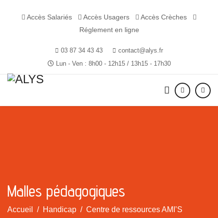
Accès Salariés
Accès Usagers
Accès Crèches
Réglement en ligne
03 87 34 43 43
contact@alys.fr
Lun - Ven : 8h00 - 12h15 / 13h15 - 17h30
Malles pédagogiques
Accueil
Handicap
Centre de ressources AMI’S