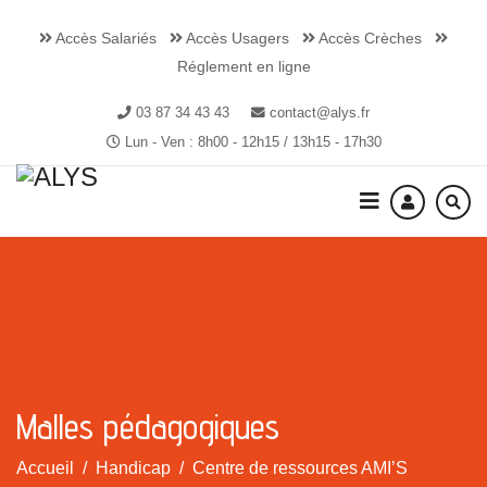
Accès Salariés
Accès Usagers
Accès Crèches
Réglement en ligne
03 87 34 43 43
contact@alys.fr
Lun - Ven : 8h00 - 12h15 / 13h15 - 17h30
Malles pédagogiques
Accueil
Handicap
Centre de ressources AMI’S