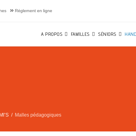
hes
Réglement en ligne
A PROPOS
FAMILLES
SÉNIORS
HAND
MI’S
Malles pédagogiques