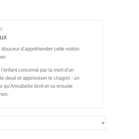
S
oux
n douceur d'appréhender cette notion
her.
à l'enfant concerné par la mort d'un
le deuil et apprivoiser le chagrin : un
x qu'Annabelle écrit et va ensuite
mon.