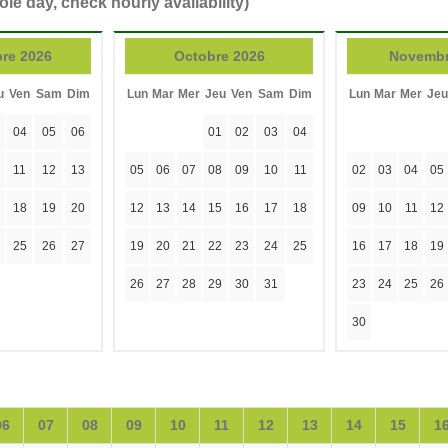
ole day, check hourly availability)
re 2026
Octobre 2026
Novembr
u
Ven
Sam
Dim
Lun
Mar
Mer
Jeu
Ven
Sam
Dim
Lun
Mar
Mer
Jeu
04
05
06
01
02
03
04
11
12
13
05
06
07
08
09
10
11
02
03
04
05
18
19
20
12
13
14
15
16
17
18
09
10
11
12
25
26
27
19
20
21
22
23
24
25
16
17
18
19
26
27
28
29
30
31
23
24
25
26
30
06
07
08
09
10
11
12
13
14
15
1