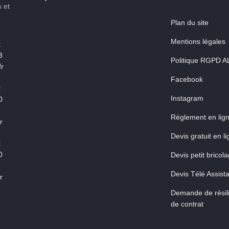
s et
Plan du site
Mentions légales
:
3
Politique RGPD A
r
Facebook
:
Instagram
0
Réglement en lig
r
Devis gratuit en l
:
0
Devis petit bricol
Devis Télé Assist
r
Demande de résili
de contrat