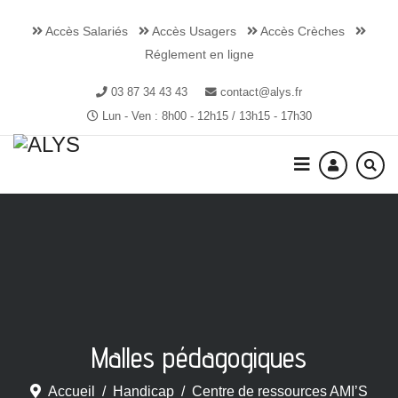
Accès Salariés
Accès Usagers
Accès Crèches
Réglement en ligne
03 87 34 43 43
contact@alys.fr
Lun - Ven : 8h00 - 12h15 / 13h15 - 17h30
Malles pédagogiques
Accueil
Handicap
Centre de ressources AMI’S