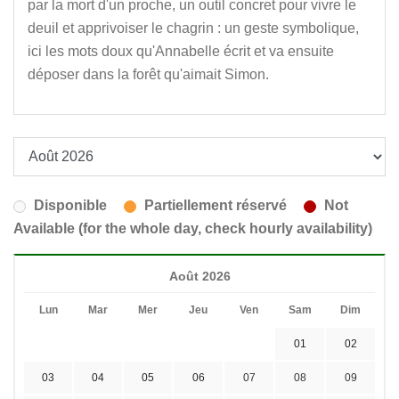
par la mort d'un proche, un outil concret pour vivre le
deuil et apprivoiser le chagrin : un geste symbolique,
ici les mots doux qu'Annabelle écrit et va ensuite
déposer dans la forêt qu'aimait Simon.
Disponible
Partiellement réservé
Not
Available (for the whole day, check hourly availability)
Août 2026
Lun
Mar
Mer
Jeu
Ven
Sam
Dim
01
02
03
04
05
06
07
08
09