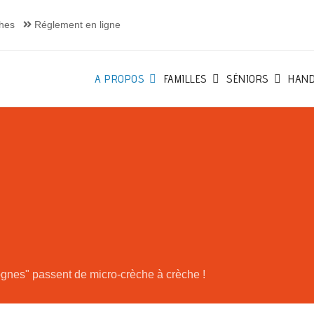
hes
Réglement en ligne
A PROPOS
FAMILLES
SÉNIORS
HAND
gnes" passent de micro-crèche à crèche !