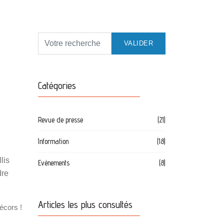
VALIDER
Catégories
Revue de presse
(21)
Information
(18)
lis
Evénements
(8)
dre
Articles les plus consultés
écors !