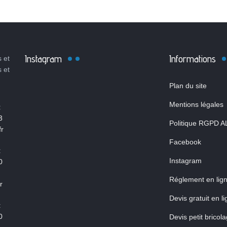
Instagram
Informations
 et
s et
Plan du site
Mentions légales
:
3
Politique RGPD A
r
Facebook
:
Instagram
0
Réglement en lig
r
Devis gratuit en l
:
0
Devis petit bricol