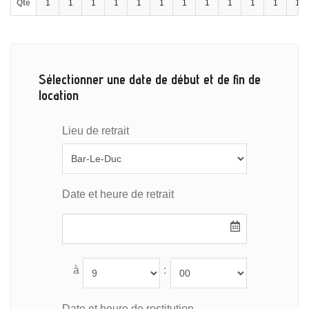
Qté
1
1
1
1
1
1
1
1
1
1
1
1
Sélectionner une date de début et de fin de
location
Lieu de retrait
Date et heure de retrait
à
:
Date et heure de restitution