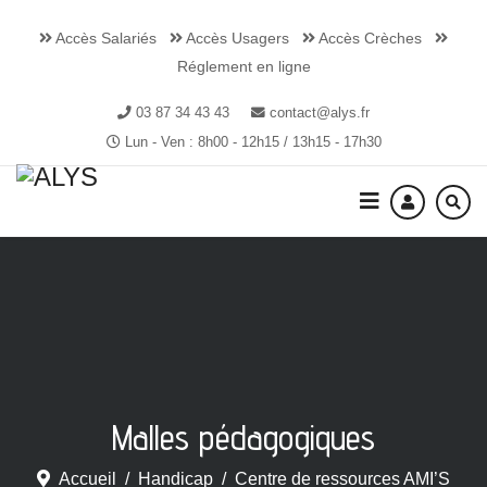
Accès Salariés
Accès Usagers
Accès Crèches
Réglement en ligne
03 87 34 43 43
contact@alys.fr
Lun - Ven : 8h00 - 12h15 / 13h15 - 17h30
Malles pédagogiques
Accueil
Handicap
Centre de ressources AMI’S