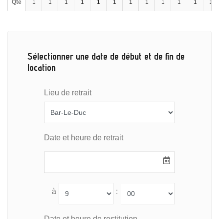
Qté
1
1
1
1
1
1
1
1
1
1
1
1
Sélectionner une date de début et de fin de
location
Lieu de retrait
Date et heure de retrait
à
:
Date et heure de restitution