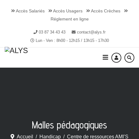
Accès Salariés
Accès Usagers
Accès Crèches
Réglement en ligne
03 87 34 43 43
contact@alys.fr
Lun - Ven : 8h00 - 12h15 / 13h15 - 17h30
Malles pédagogiques
Accueil
Handicap
Centre de ressources AMI’S