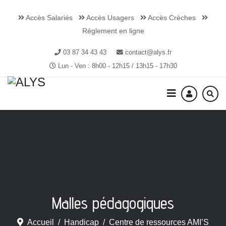
Accès Salariés
Accès Usagers
Accès Crèches
Réglement en ligne
03 87 34 43 43
contact@alys.fr
Lun - Ven : 8h00 - 12h15 / 13h15 - 17h30
Malles pédagogiques
Accueil
Handicap
Centre de ressources AMI’S