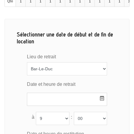
Qté
1
1
1
1
1
1
1
1
1
1
1
1
Sélectionner une date de début et de fin de
location
Lieu de retrait
Date et heure de retrait
à
:
Date et heure de restitution