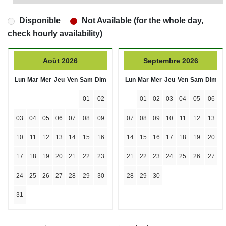
Disponible
Not Available (for the whole day,
check hourly availability)
Août 2026
Septembre 2026
Lun
Mar
Mer
Jeu
Ven
Sam
Dim
Lun
Mar
Mer
Jeu
Ven
Sam
Dim
01
02
01
02
03
04
05
06
03
04
05
06
07
08
09
07
08
09
10
11
12
13
10
11
12
13
14
15
16
14
15
16
17
18
19
20
17
18
19
20
21
22
23
21
22
23
24
25
26
27
24
25
26
27
28
29
30
28
29
30
31