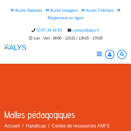
Accès Salariés
Accès Usagers
Accès Crèches
Réglement en ligne
03 87 34 43 43
contact@alys.fr
Lun - Ven : 8h00 - 12h15 / 13h15 - 17h30
Malles pédagogiques
Accueil
Handicap
Centre de ressources AMI’S