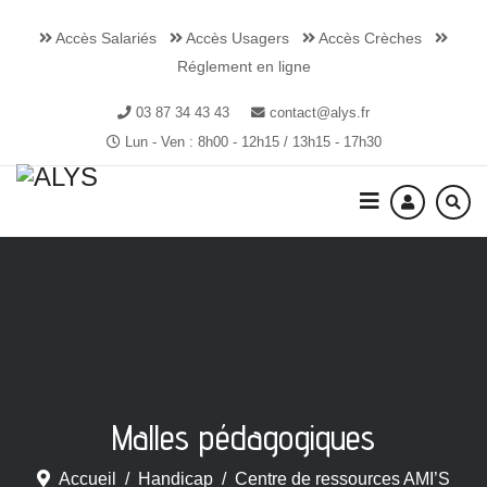
Accès Salariés
Accès Usagers
Accès Crèches
Réglement en ligne
03 87 34 43 43
contact@alys.fr
Lun - Ven : 8h00 - 12h15 / 13h15 - 17h30
Malles pédagogiques
Accueil
Handicap
Centre de ressources AMI’S