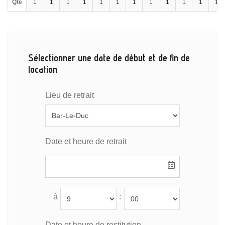
Qté
1
1
1
1
1
1
1
1
1
1
1
1
Sélectionner une date de début et de fin de
location
Lieu de retrait
Date et heure de retrait
à
:
Date et heure de restitution