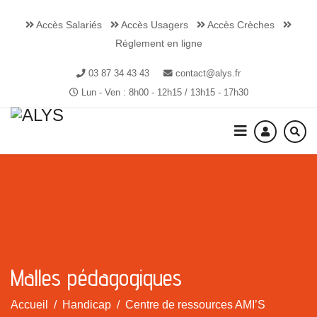
Accès Salariés
Accès Usagers
Accès Crèches
Réglement en ligne
03 87 34 43 43
contact@alys.fr
Lun - Ven : 8h00 - 12h15 / 13h15 - 17h30
Malles pédagogiques
Accueil
Handicap
Centre de ressources AMI’S