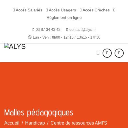
Accès Salariés
Accès Usagers
Accès Crèches
Réglement en ligne
03 87 34 43 43
contact@alys.fr
Lun - Ven : 8h00 - 12h15 / 13h15 - 17h30
Malles pédagogiques
Accueil
Handicap
Centre de ressources AMI’S