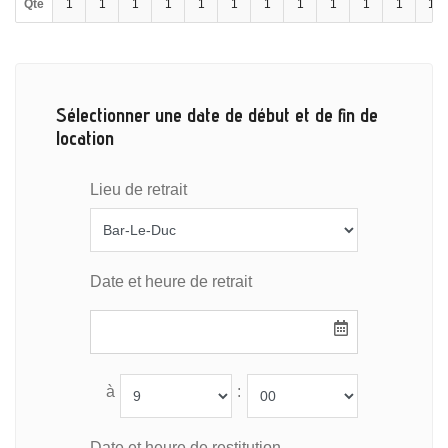
Qté
1
1
1
1
1
1
1
1
1
1
1
1
Sélectionner une date de début et de fin de
location
Lieu de retrait
Date et heure de retrait
à
:
Date et heure de restitution