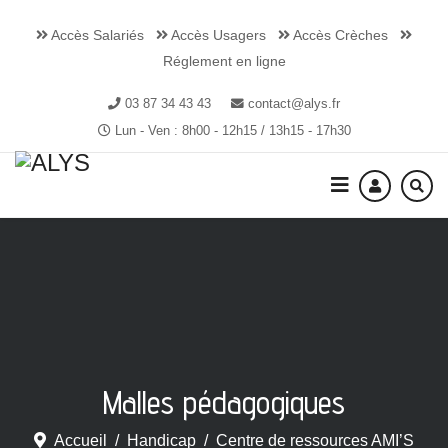
Accès Salariés
Accès Usagers
Accès Crèches
Réglement en ligne
03 87 34 43 43
contact@alys.fr
Lun - Ven : 8h00 - 12h15 / 13h15 - 17h30
Malles pédagogiques
Accueil
Handicap
Centre de ressources AMI’S