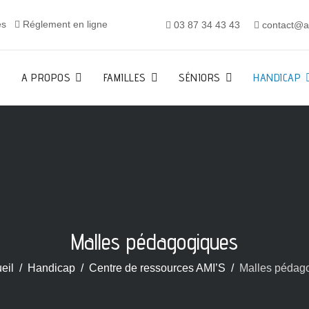
es
Réglement en ligne
03 87 34 43 43
contact@al
A PROPOS
FAMILLES
SÉNIORS
HANDICAP
Malles pédagogiques
eil
Handicap
Centre de ressources AMI’S
Malles pédag