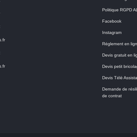
:
Politique RGPD A
r
Facebook
:
Instagram
.fr
Réglement en lig
:
Devis gratuit en l
.fr
Devis petit bricol
Devis Télé Assist
Demande de résili
de contrat