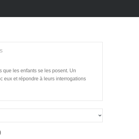
S
es que les enfants se les posent. Un
c eux et répondre à leurs interrogations
)