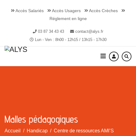
Accès Salariés
Accès Usagers
Accès Crèches
Réglement en ligne
03 87 34 43 43
contact@alys.fr
Lun - Ven : 8h00 - 12h15 / 13h15 - 17h30
Malles pédagogiques
Accueil
Handicap
Centre de ressources AMI’S