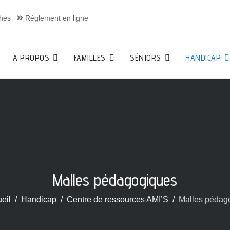
hes
Réglement en ligne
A PROPOS
FAMILLES
SÉNIORS
HANDICAP
Malles pédagogiques
eil
Handicap
Centre de ressources AMI’S
Malles pédag