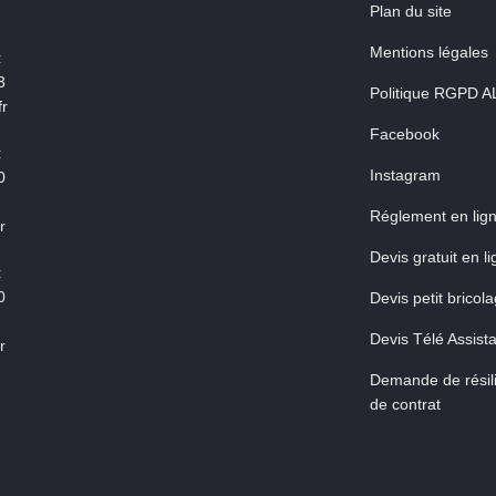
Plan du site
Mentions légales
:
3
Politique RGPD A
r
Facebook
:
Instagram
0
Réglement en lig
r
Devis gratuit en l
:
0
Devis petit bricol
Devis Télé Assist
r
Demande de résili
de contrat