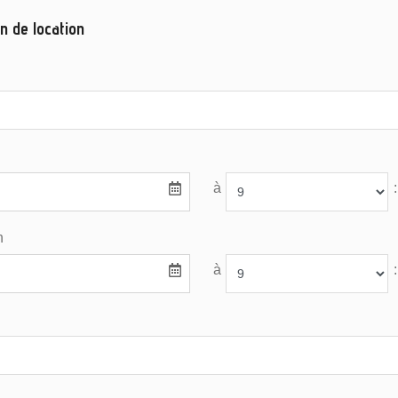
n de location
à
:
n
à
: