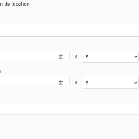
n de location
à
:
n
à
: