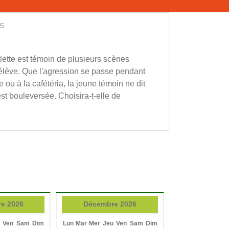
S
illette est témoin de plusieurs scènes
 élève. Que l'agression se passe pendant
e ou à la cafétéria, la jeune témoin ne dit
est bouleversée. Choisira-t-elle de
e 2026
Décembre 2026
Ven
Sam
Dim
Lun
Mar
Mer
Jeu
Ven
Sam
Dim