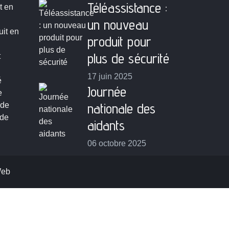
Téléassistance :
t en
un nouveau
uit en
produit pour
plus de sécurité
t
17 juin 2025
é
Journée
e
nationale des
de
 de
aidants
06 octobre 2025
Web