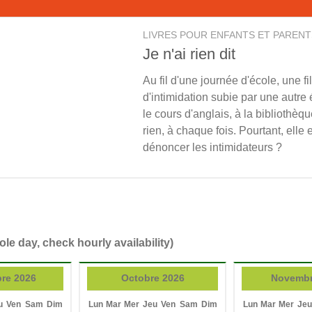
LIVRES POUR ENFANTS ET PARENT
Je n'ai rien dit
Au fil d'une journée d'école, une f
d'intimidation subie par une autre
le cours d'anglais, à la bibliothèqu
rien, à chaque fois. Pourtant, elle 
dénoncer les intimidateurs ?
ole day, check hourly availability)
re 2026
Octobre 2026
Novembr
u
Ven
Sam
Dim
Lun
Mar
Mer
Jeu
Ven
Sam
Dim
Lun
Mar
Mer
Jeu