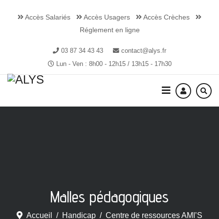
Accès Salariés
Accès Usagers
Accès Crèches
Réglement en ligne
03 87 34 43 43
contact@alys.fr
Lun - Ven : 8h00 - 12h15 / 13h15 - 17h30
Malles pédagogiques
Accueil
Handicap
Centre de ressources AMI’S