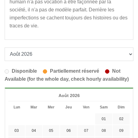
humain n'a pas vocation à être façonnée par la
société, il n'a pas de modèle parfait. Derrière les
imperfections se cachent toujours des histoires ou des
traces de vie.
Disponible
Partiellement réservé
Not
Available (for the whole day, check hourly availability)
Août 2026
Lun
Mar
Mer
Jeu
Ven
Sam
Dim
01
02
03
04
05
06
07
08
09