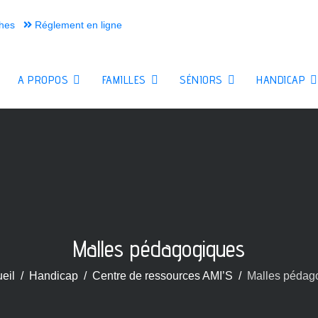
hes
Réglement en ligne
A PROPOS
FAMILLES
SÉNIORS
HANDICAP
Malles pédagogiques
eil
Handicap
Centre de ressources AMI’S
Malles pédag