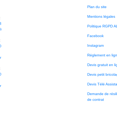
Plan du site
Mentions légales
:
3
Politique RGPD A
r
Facebook
:
Instagram
0
Réglement en lig
r
Devis gratuit en l
:
0
Devis petit bricol
Devis Télé Assist
r
Demande de résili
de contrat