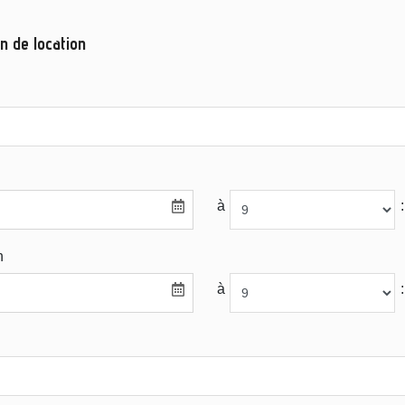
n de location
à
:
n
à
: