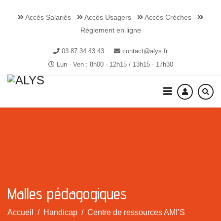
Accès Salariés
Accès Usagers
Accès Crèches
Réglement en ligne
03 87 34 43 43
contact@alys.fr
Lun - Ven : 8h00 - 12h15 / 13h15 - 17h30
Malles pédagogiques
Accueil
Handicap
Centre de ressources AMI’S