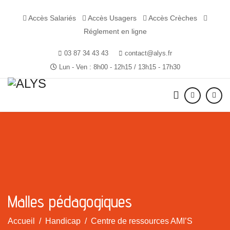
Accès Salariés
Accès Usagers
Accès Crèches
Réglement en ligne
03 87 34 43 43
contact@alys.fr
Lun - Ven : 8h00 - 12h15 / 13h15 - 17h30
Malles pédagogiques
Accueil
Handicap
Centre de ressources AMI’S