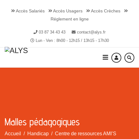
Accès Salariés
Accès Usagers
Accès Crèches
Réglement en ligne
03 87 34 43 43
contact@alys.fr
Lun - Ven : 8h00 - 12h15 / 13h15 - 17h30
Malles pédagogiques
Accueil
Handicap
Centre de ressources AMI’S