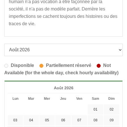
humain n'a pas vocation à être façonnée par la
société, il n'a pas de modèle parfait. Derrière les
imperfections se cachent toujours des histoires ou des
traces de vie.
Disponible
Partiellement réservé
Not
Available (for the whole day, check hourly availability)
Août 2026
Lun
Mar
Mer
Jeu
Ven
Sam
Dim
01
02
03
04
05
06
07
08
09