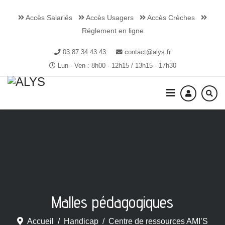
Accès Salariés
Accès Usagers
Accès Crèches
Réglement en ligne
03 87 34 43 43
contact@alys.fr
Lun - Ven : 8h00 - 12h15 / 13h15 - 17h30
Malles pédagogiques
Accueil
Handicap
Centre de ressources AMI’S