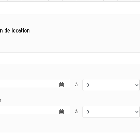
n de location
à
:
n
à
: