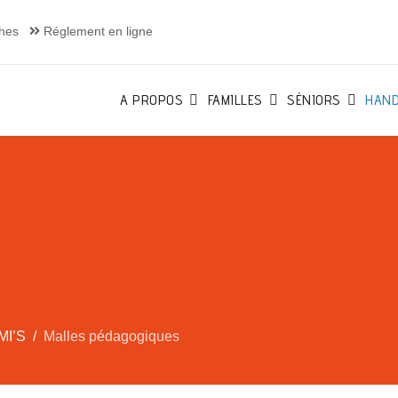
hes
Réglement en ligne
A PROPOS
FAMILLES
SÉNIORS
HAND
MI’S
Malles pédagogiques