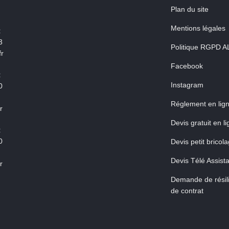
Plan du site
Mentions légales
:
3
Politique RGPD A
r
Facebook
:
Instagram
0
Réglement en lig
r
Devis gratuit en l
:
0
Devis petit bricol
Devis Télé Assist
r
Demande de résili
de contrat