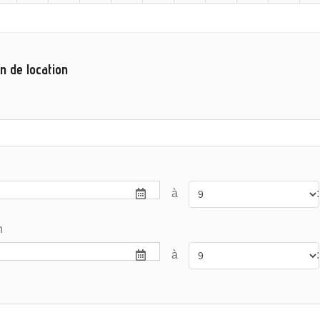
n de location
à
:
n
à
: