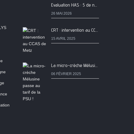
Evaluation HAS : 5 de nos services classés A
26 MAI 2026
LYS
CRT : intervention au CCAS de Metz
15 AVRIL 2025
ne
La micro-crèche Mélusine passe au tarif de la PSU !
igne
06 FÉVRIER 2025
age
ance
ation