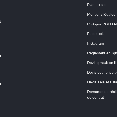
Plan du site
Mentions légales
:
3
Politique RGPD A
r
Facebook
:
Instagram
0
Réglement en lig
r
Devis gratuit en l
:
0
Devis petit bricol
Devis Télé Assist
r
Demande de résili
de contrat