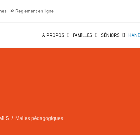
hes
Réglement en ligne
A PROPOS
FAMILLES
SÉNIORS
HAND
MI’S
Malles pédagogiques