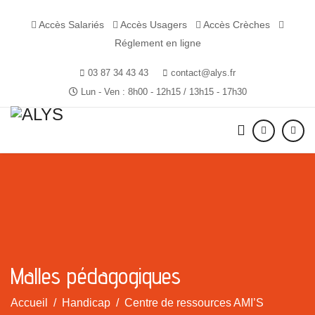
Accès Salariés
Accès Usagers
Accès Crèches
Réglement en ligne
03 87 34 43 43
contact@alys.fr
Lun - Ven : 8h00 - 12h15 / 13h15 - 17h30
Malles pédagogiques
Accueil
Handicap
Centre de ressources AMI’S