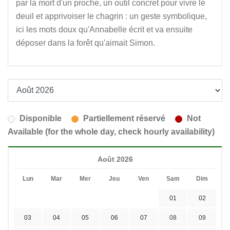
par la mort d'un proche, un outil concret pour vivre le
deuil et apprivoiser le chagrin : un geste symbolique,
ici les mots doux qu'Annabelle écrit et va ensuite
déposer dans la forêt qu'aimait Simon.
Disponible
Partiellement réservé
Not
Available (for the whole day, check hourly availability)
Août 2026
Lun
Mar
Mer
Jeu
Ven
Sam
Dim
01
02
03
04
05
06
07
08
09