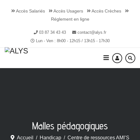
Accès Salariés
Accès Usagers
Accès Crèches
Réglement en ligne
03 87 34 43 43
contact@alys.fr
Lun - Ven : 8h00 - 12h15 / 13h15 - 17h30
Malles pédagogiques
Accueil
Handicap
Centre de ressources AMI’S