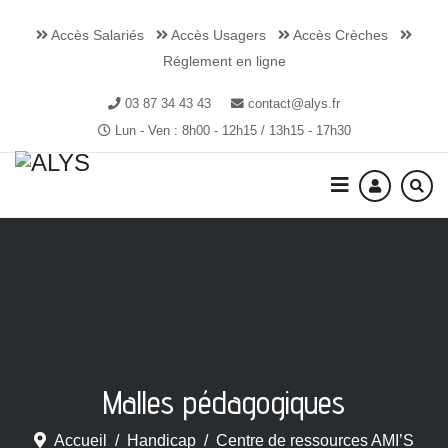
Accès Salariés
Accès Usagers
Accès Crèches
Réglement en ligne
03 87 34 43 43
contact@alys.fr
Lun - Ven : 8h00 - 12h15 / 13h15 - 17h30
Malles pédagogiques
Accueil
Handicap
Centre de ressources AMI’S