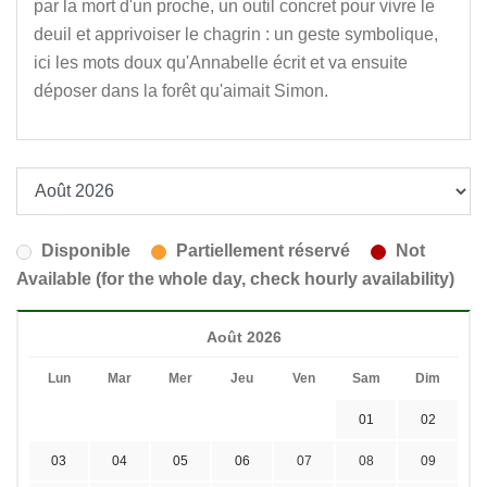
par la mort d'un proche, un outil concret pour vivre le
deuil et apprivoiser le chagrin : un geste symbolique,
ici les mots doux qu'Annabelle écrit et va ensuite
déposer dans la forêt qu'aimait Simon.
Disponible
Partiellement réservé
Not
Available (for the whole day, check hourly availability)
Août 2026
Lun
Mar
Mer
Jeu
Ven
Sam
Dim
01
02
03
04
05
06
07
08
09