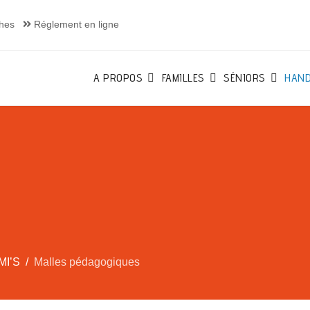
hes
Réglement en ligne
A PROPOS
FAMILLES
SÉNIORS
HAND
MI’S
Malles pédagogiques