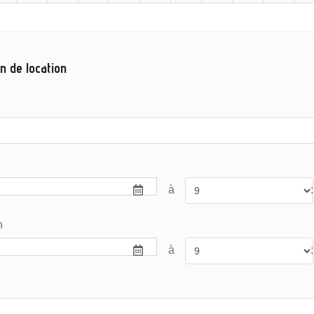
n de location
à
:
n
à
: