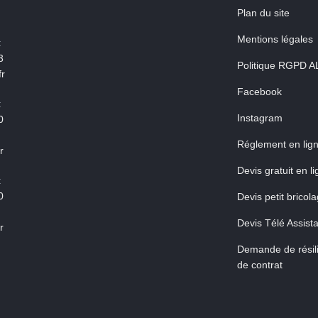
Plan du site
Mentions légales
:
3
Politique RGPD A
r
Facebook
:
Instagram
0
Réglement en lig
r
Devis gratuit en l
:
0
Devis petit bricol
Devis Télé Assist
r
Demande de résili
de contrat