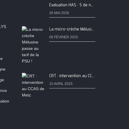
Evaluation HAS : 5 de nos services classés A
26 MAI 2026
LYS
La micro-crèche Mélusine passe au tarif de la PSU !
06 FÉVRIER 2025
ne
igne
CRT : intervention au CCAS de Metz
age
15 AVRIL 2025
ance
ation