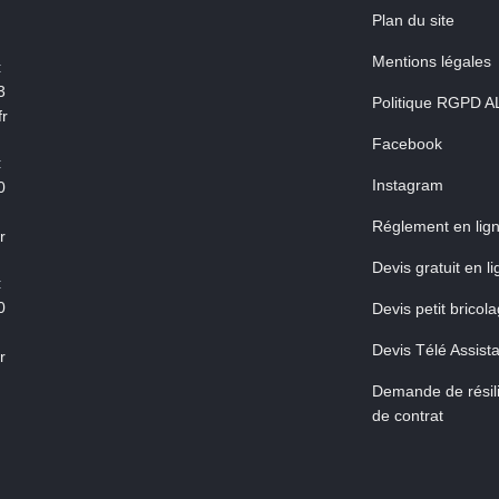
Plan du site
Mentions légales
:
3
Politique RGPD A
r
Facebook
:
Instagram
0
Réglement en lig
r
Devis gratuit en l
:
0
Devis petit bricol
Devis Télé Assist
r
Demande de résili
de contrat