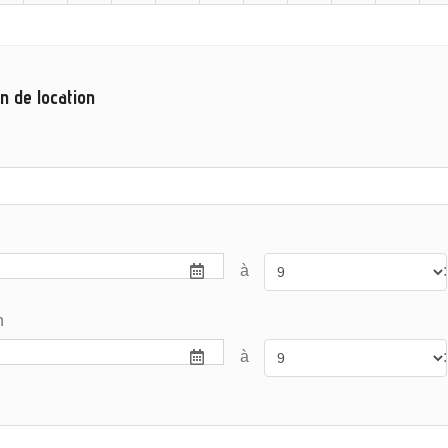
n de location
à
:
n
à
: