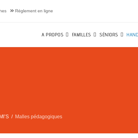
hes
Réglement en ligne
A PROPOS
FAMILLES
SÉNIORS
HAND
MI’S
Malles pédagogiques