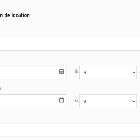
n de location
à
:
n
à
: