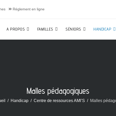
hes
Réglement en ligne
A PROPOS
FAMILLES
SÉNIORS
HANDICAP
Malles pédagogiques
eil
Handicap
Centre de ressources AMI’S
Malles pédag