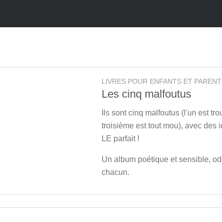
LIVRES POUR ENFANTS ET PARENT
Les cinq malfoutus
Ils sont cinq malfoutus (l'un est tr
troisième est tout mou), avec des i
LE parfait !
Un album poétique et sensible, ode
chacun.