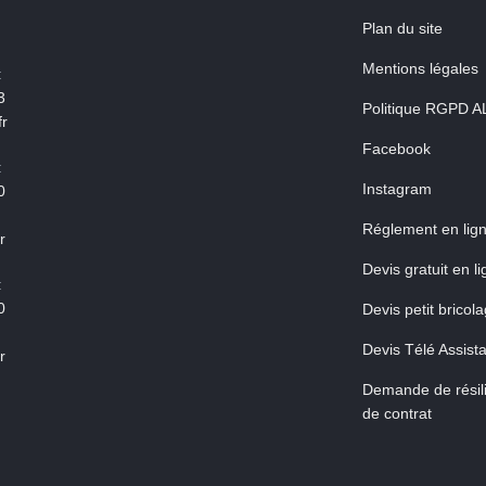
Plan du site
Mentions légales
:
3
Politique RGPD A
r
Facebook
:
Instagram
0
Réglement en lig
r
Devis gratuit en l
:
0
Devis petit bricol
Devis Télé Assist
r
Demande de résili
de contrat