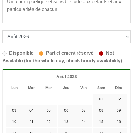
Un album poétique et sensible, ode aux défauts et aux
particularités de chacun.
Disponible
Partiellement réservé
Not
Available (for the whole day, check hourly availability)
Août 2026
Lun
Mar
Mer
Jeu
Ven
Sam
Dim
01
02
03
04
05
06
07
08
09
10
11
12
13
14
15
16