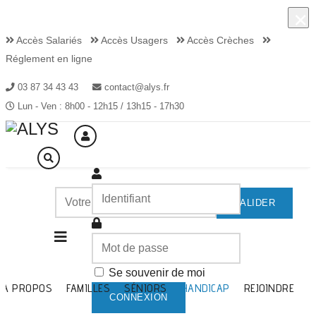
×
×
Accès Salariés
Accès Usagers
Accès Crèches
Réglement en ligne
03 87 34 43 43
contact@alys.fr
Lun - Ven : 8h00 - 12h15 / 13h15 - 17h30
VALIDER
Malles
pédagogiques
Se souvenir de moi
A PROPOS
FAMILLES
SÉNIORS
HANDICAP
REJOINDRE
CONNEXION