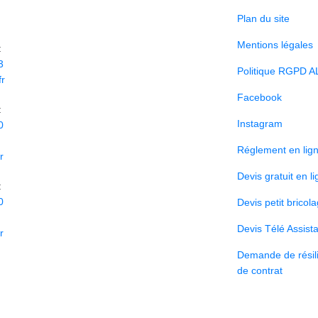
Plan du site
Mentions légales
:
3
Politique RGPD A
r
Facebook
:
Instagram
0
Réglement en lig
r
Devis gratuit en l
:
0
Devis petit bricol
Devis Télé Assist
r
Demande de résili
de contrat