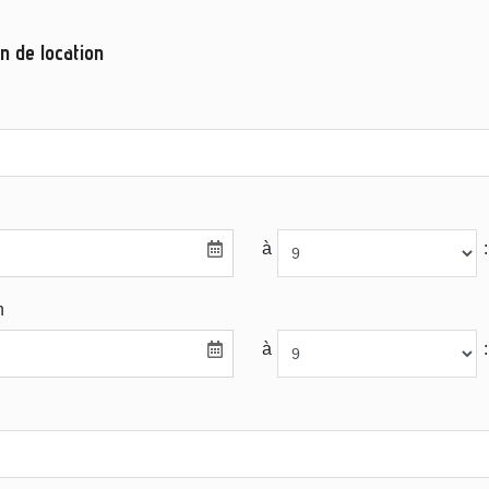
n de location
à
:
n
à
: