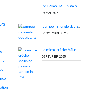
Evaluation HAS : 5 de nos services classés A
26 MAI 2026
LYS
Journée nationale des aidants
06 OCTOBRE 2025
La micro-crèche Mélusine passe au tarif de la PSU !
ne
06 FÉVRIER 2025
igne
age
ance
ation