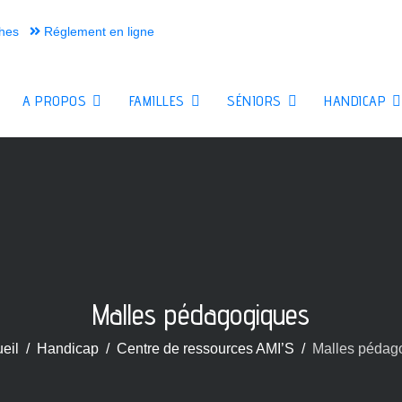
hes
Réglement en ligne
A PROPOS
FAMILLES
SÉNIORS
HANDICAP
Malles pédagogiques
eil
Handicap
Centre de ressources AMI’S
Malles pédag