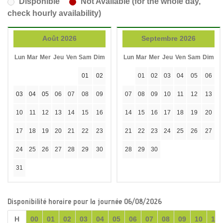
Disponible
Not Available (for the whole day,
check hourly availability)
Août 2026
Septembre 2026
Lun
Mar
Mer
Jeu
Ven
Sam
Dim
Lun
Mar
Mer
Jeu
Ven
Sam
Dim
01
02
01
02
03
04
05
06
03
04
05
06
07
08
09
07
08
09
10
11
12
13
10
11
12
13
14
15
16
14
15
16
17
18
19
20
17
18
19
20
21
22
23
21
22
23
24
25
26
27
24
25
26
27
28
29
30
28
29
30
31
Disponibilité horaire pour la journée 06/08/2026
H
00
01
02
03
04
05
06
07
08
09
10
11