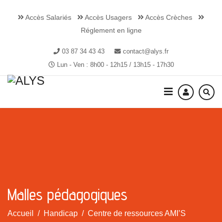
Accès Salariés
Accès Usagers
Accès Crèches
Réglement en ligne
03 87 34 43 43
contact@alys.fr
Lun - Ven : 8h00 - 12h15 / 13h15 - 17h30
Malles pédagogiques
Accueil
Handicap
Centre de ressources AMI’S