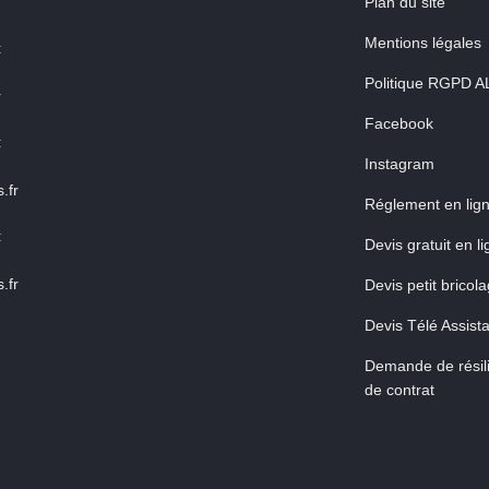
Plan du site
Mentions légales
:
Politique RGPD A
r
Facebook
:
Instagram
.fr
Réglement en lig
:
Devis gratuit en l
.fr
Devis petit bricol
Devis Télé Assist
Demande de résili
de contrat