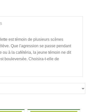
S
illette est témoin de plusieurs scènes
 élève. Que l'agression se passe pendant
e ou à la cafétéria, la jeune témoin ne dit
est bouleversée. Choisira-t-elle de