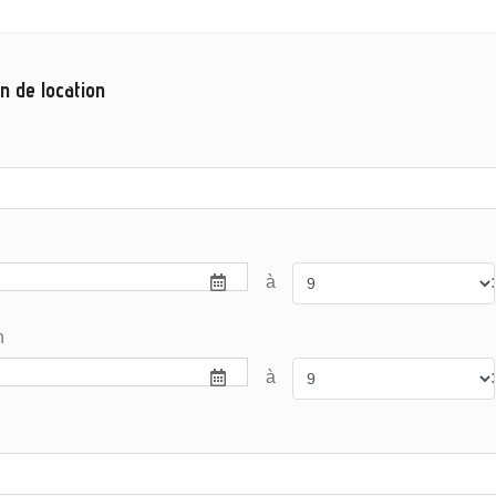
n de location
à
:
n
à
: