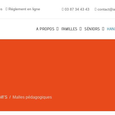
es
Réglement en ligne
03 87 34 43 43
contact@al
A PROPOS
FAMILLES
SÉNIORS
HAN
MI’S
Malles pédagogiques