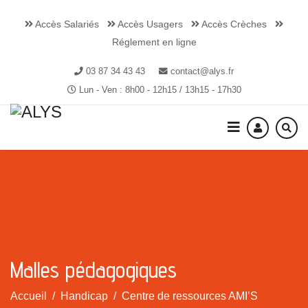
Accès Salariés
Accès Usagers
Accès Crèches
Réglement en ligne
03 87 34 43 43
contact@alys.fr
Lun - Ven : 8h00 - 12h15 / 13h15 - 17h30
Malles pédagogiques
Accueil
Handicap
Centre de ressources AMI’S