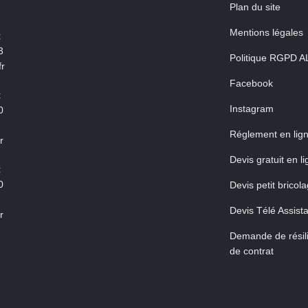
Plan du site
Mentions légales
:
3
Politique RGPD A
r
Facebook
:
Instagram
0
Réglement en lig
r
Devis gratuit en l
:
0
Devis petit bricol
Devis Télé Assist
r
Demande de résili
de contrat