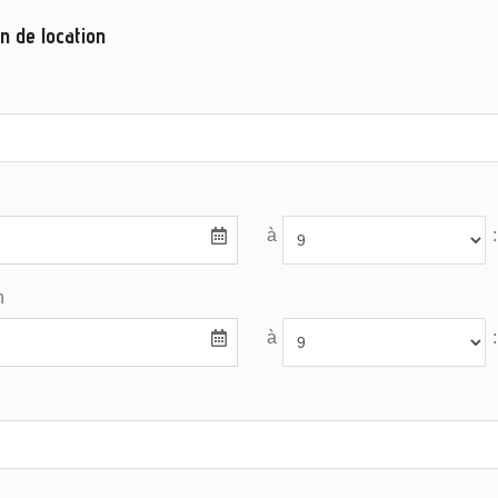
n de location
à
:
n
à
: