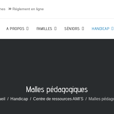
hes
Réglement en ligne
A PROPOS
FAMILLES
SÉNIORS
HANDICAP
Malles pédagogiques
eil
Handicap
Centre de ressources AMI’S
Malles pédag