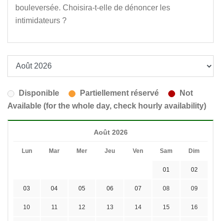
bouleversée. Choisira-t-elle de dénoncer les
intimidateurs ?
Disponible
Partiellement réservé
Not
Available (for the whole day, check hourly availability)
Août 2026
Lun
Mar
Mer
Jeu
Ven
Sam
Dim
01
02
03
04
05
06
07
08
09
10
11
12
13
14
15
16