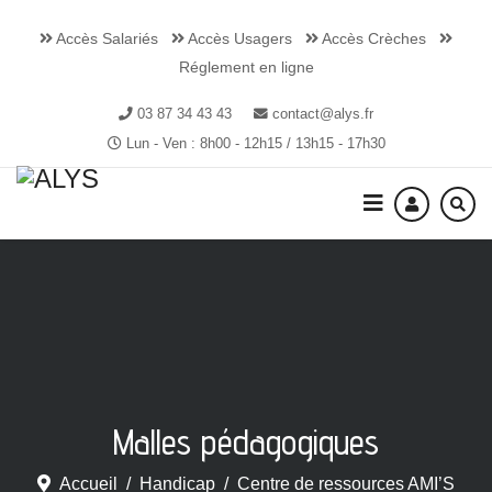
Accès Salariés
Accès Usagers
Accès Crèches
Réglement en ligne
03 87 34 43 43
contact@alys.fr
Lun - Ven : 8h00 - 12h15 / 13h15 - 17h30
Malles pédagogiques
Accueil
Handicap
Centre de ressources AMI’S