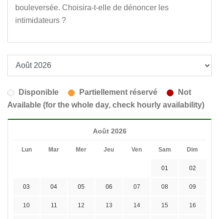
bouleversée. Choisira-t-elle de dénoncer les
intimidateurs ?
Disponible
Partiellement réservé
Not
Available (for the whole day, check hourly availability)
Août 2026
Lun
Mar
Mer
Jeu
Ven
Sam
Dim
01
02
03
04
05
06
07
08
09
10
11
12
13
14
15
16