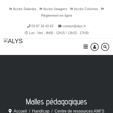
Accès Salariés
Accès Usagers
Accès Crèches
Réglement en ligne
03 87 34 43 43
contact@alys.fr
Lun - Ven : 8h00 - 12h15 / 13h15 - 17h30
Malles pédagogiques
Accueil
Handicap
Centre de ressources AMI’S