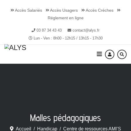
Accès Salariés
Accès Usagers
Accès Crèches
Réglement en ligne
03 87 34 43 43
contact@alys.fr
Lun - Ven : 8h00 - 12h15 / 13h15 - 17h30
Malles pédagogiques
Accueil
Handicap
Centre de ressources AMI’S